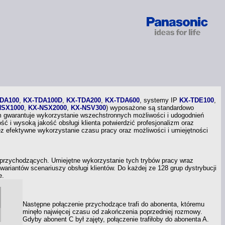
DA100
,
KX-TDA100D
,
KX-TDA200
,
KX-TDA600
,
systemy IP
KX-TDE100
,
NSX1000
,
KX-NSX2000
,
KX-NSV300
)
wyposażone są standardowo
m
gwarantuje wykorzystanie wszechstronnych możliwości
i udogodnień
kość
i wysoką
jakość obsługi klienta potwierdzić profesjonalizm oraz
zez efektywne wykorzystanie czasu pracy oraz możliwości
i umiejętności
przychodzących. Umiejętne wykorzystanie tych trybów pracy wraz
riantów scenariuszy obsługi klientów. Do każdej ze 128 grup dystrybucji
e.
Następne połączenie przychodzące trafi do abonenta, któremu
minęło najwięcej czasu od zakończenia poprzedniej rozmowy.
Gdyby abonent C był zajęty, połączenie trafiłoby do abonenta A.