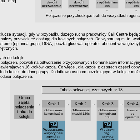
ypu "Ring"
dzwoni
dzwoni
z opóźnieniem
z opóźni
bezzwłocznie
bezzwłocznie
10s
15s
↑
↑
↑
↑
Połączenie przychodzące trafi do wszystkich agent
lucza sytuacji, gdy
w przypadku
dużego ruchu pracownicy Call Centre będą 
należy przewidzieć obsługę dla kolejnych połączeń. Do wyboru są m. in. wari
temu (np. inna grupa, DISA, poczta głosowa, operator, abonent wewnętrzny)
nętrznych,
ch do kolejki.
 połączeń, pozwoli na odtworzenie przygotowanych komunikatów informacyj
zawierających 16 kroków każda. Co więcej, dla każdej
z czterech
części doby
rafi do kolejki do danej grupy. Dodatkowo osobom oczekującym
w kolejce
może 
odbiór połączenia.
Tabela sekwencji czasowych nr 18
Grupa
zajęta,
→
Krok 1
→
Krok 2
→
Krok 3
→
Krok 4
połączenie
Odtworzenie
Odtworzenie
Odtworzenie
Transfer
trafia do
komunikatów
muzyki 120s
komunikatu
do
kolejki
nr 8
operatora
Przepraszamy,
W dalszym
wszyscy nasi
ciągu
agenci są
wszyscy
zajęci.
agenci są