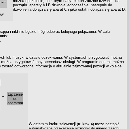
można opóźnienie, po którym dany telefon zacznie dzwonić. Na
eniem
początku aparaty A
i B
dzwonią jednocześnie, następnie do
dzwonienia dołącza się aparat C
i jako
ostatni dołącza się aparat D.
ów
zajęci
i nikt
nie będzie mógł odebrać kolejnego połączenia.
W celu
anty:
,
nych lub muzyki
w czasie
oczekiwania. W systemach przygotować można
 można przygotować inny scenariusz obsługi. W programie centrali można
zostać odtworzona informacja
o aktualnie
zajmowanej pozycji
w kolejce
Łączenie
→
do
operatora
W ostatnim kroku sekwencji (tu krok 4) może nastąpić
automatyczne przekazanie rozmowy do innego zasobu