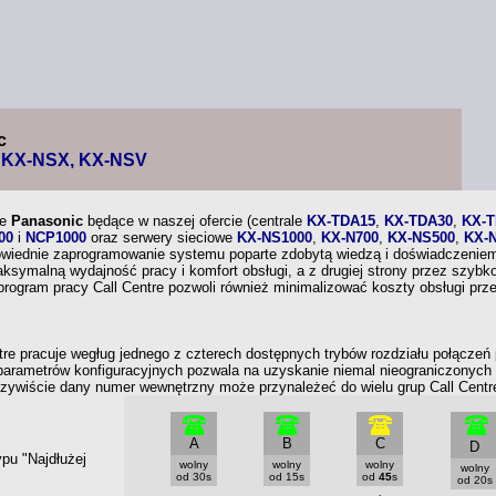
c
 KX-NSX, KX-NSV
ne
Panasonic
będące
w naszej
ofercie (centrale
KX-TDA15
,
KX-TDA30
,
KX-T
00
i
NCP1000
oraz serwery sieciowe
KX-NS1000
,
KX-N700
,
KX-NS500
,
KX-
wiednie zaprogramowanie systemu poparte zdobytą wiedzą
i doświadczenie
aksymalną wydajność pracy
i komfort
obsługi,
a z
drugiej strony przez szyb
program pracy Call Centre pozwoli również minimalizować koszty obsługi pr
tre pracuje wegług jednego
z czterech
dostępnych trybów rozdziału połączeń 
arametrów konfiguracyjnych pozwala na uzyskanie niemal nieograniczonych wa
ywiście dany numer wewnętrzny może przynależeć do wielu grup Call Centr
A
B
C
D
ypu "Najdłużej
wolny
wolny
wolny
wolny
od 30s
od 15s
od
45
s
od 20s