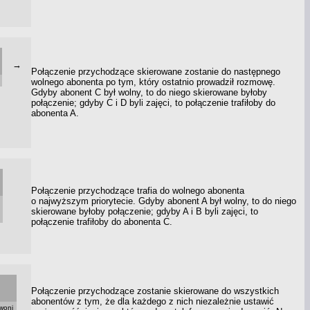
→
Połączenie przychodzące skierowane zostanie do następnego
wolnego abonenta po tym, który ostatnio prowadził rozmowę.
Gdyby abonent C był wolny, to do niego skierowane byłoby
połączenie; gdyby C
i D
byli zajęci, to połączenie trafiłoby do
abonenta A.
Połączenie przychodzące trafia do wolnego abonenta
o najwyższym
priorytecie. Gdyby abonent A był wolny, to do niego
skierowane byłoby połączenie; gdyby A
i B
byli zajęci, to
połączenie trafiłoby do abonenta C.
Połączenie przychodzące zostanie skierowane do wszystkich
abonentów
z tym,
że dla każdego
z nich
niezależnie ustawić
woni