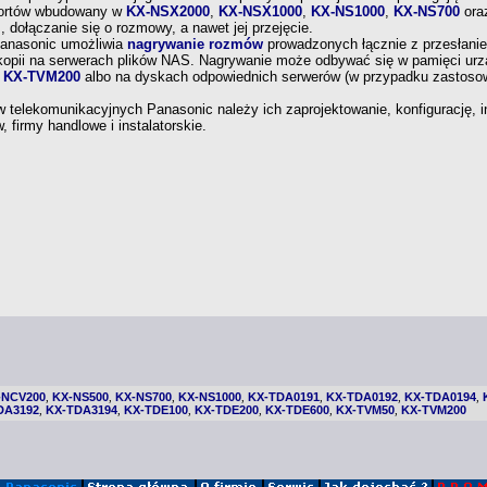
portów wbudowany
w
KX-NSX2000
,
KX-NSX1000
,
KX-NS1000
,
KX-NS700
ora
 dołączanie się
o rozmowy,
a nawet
jej przejęcie.
anasonic umożliwia
nagrywanie rozmów
prowadzonych łącznie
z przesłani
 kopii na serwerach plików NAS. Nagrywanie może odbywać się
w pamięci
urz
b
KX-TVM200
albo na dyskach odpowiednich serwerów (w przypadku zastoso
telekomunikacyjnych Panasonic należy ich zaprojektowanie, konfigurację, i
, firmy handlowe
i instalatorskie.
-NCV200
KX-NS500
KX-NS700
KX-NS1000
KX-TDA0191
KX-TDA0192
KX-TDA0194
,
,
,
,
,
,
,
DA3192
KX-TDA3194
KX-TDE100
KX-TDE200
KX-TDE600
KX-TVM50
KX-TVM200
,
,
,
,
,
,