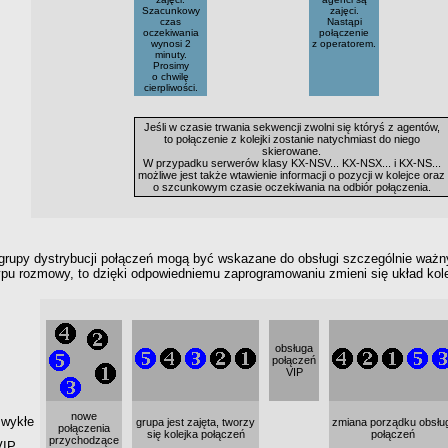
Szacunkowy
zajęci.
czas
Nastąpi
oczekiwania
połączenie
wynosi 2
z operatorem.
minuty.
Prosimy
o chwilę
cierpliwości.
Jeśli
w czasie
trwania sekwencji zwolni się któryś
z agentów,
to połączenie
z kolejki
zostanie natychmiast do niego
skierowane.
W przypadku serwerów klasy
KX-NSV...
KX-NSX...
i KX-NS...
możliwe jest także wtawienie informacji
o pozycji
w kolejce
oraz
o szcunkowym
czasie oczekiwania na odbiór połączenia.
grupy dystrybucji połączeń mogą być wskazane do obsługi szczególnie ważny
pu rozmowy, to dzięki odpowiedniemu zaprogramowaniu zmieni się układ kolej
obsługa
połączeń
VIP
nowe
zwykłe
grupa jest zajęta, tworzy
zmiana porządku obsług
połączenia
się kolejka połączeń
połączeń
przychodzące
VIP