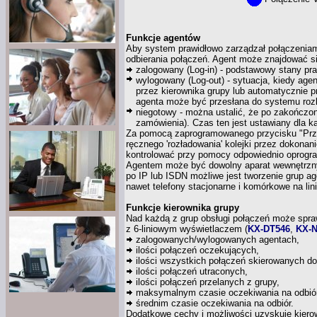
Funkcje agentów
Aby system prawidłowo zarządzał połączenia
odbierania połączeń. Agent może znajdować s
zalogowany (Log-in) - podstawowy stany pra
wylogowany (Log-out) - sytuacja, kiedy age
przez kierownika grupy lub automatycznie pr
agenta może być przesłana do systemu roz
niegotowy - można ustalić, że po zakończon
zamówienia). Czas ten jest ustawiany dla 
Za pomocą zaprogramowanego przycisku "Przysp
ręcznego 'rozładowania' kolejki przez dokona
kontrolować przy pomocy odpowiednio oprogr
Agentem może być dowolny aparat wewnętrzny
po IP lub ISDN możliwe jest tworzenie grup 
nawet telefony stacjonarne
i komórkowe
na lin
Funkcje kierownika grupy
Nad każdą
z grup
obsługi połączeń może spraw
z 6-liniowym
wyświetlaczem
(
KX-DT546
,
KX-N
zalogowanych/wylogowanych agentach,
ilości połączeń oczekujących,
ilości wszystkich połączeń skierowanych do
ilości połączeń utraconych,
ilości połączeń przelanych
z grupy,
maksymalnym czasie oczekiwania na odbió
średnim czasie oczekiwania na odbiór.
Dodatkowe cechy
i możliwości
uzyskuje kiero