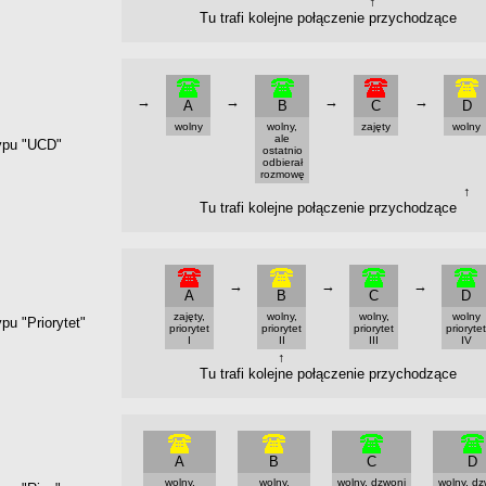
↑
Tu trafi kolejne połączenie przychodzące
→
→
→
→
A
B
C
D
wolny
wolny,
zajęty
wolny
ale
ypu "UCD"
ostatnio
odbierał
rozmowę
↑
Tu trafi kolejne połączenie przychodzące
→
→
→
A
B
C
D
zajęty,
wolny,
wolny,
wolny
pu "Priorytet"
priorytet
priorytet
priorytet
priorytet
I
II
III
IV
↑
Tu trafi kolejne połączenie przychodzące
A
B
C
D
wolny,
wolny,
wolny, dzwoni
wolny, dz