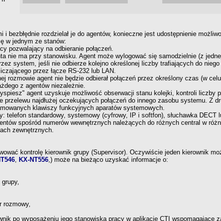
mi
i bezbłędnie
rozdzielał je do agentów, konieczne jest udostępnienie możliw
ię
w jednym
ze stanów:
cy pozwalający na odbieranie połączeń.
nta nie ma przy stanowisku. Agent może wylogować się samodzielnie (z jedn
zez system, jeśli nie odbierze kolejno określonej liczby trafiających do nieg
liczającego przez łącze
RS-232
lub LAN.
ej rozmowie agent nie będzie odbierał połączeń przez określony czas (w celu
każdego
z agentów
niezależnie.
iesz" agent uzyskuje możliwość obserwacji stanu kolejki, kontroli liczby 
nie przelewu najdłużej oczekujących połączeń do innego zasobu systemu. Z dr
amowanych klawiszy funkcyjnych aparatów systemowych.
: telefon standardowy, systemowy (cyfrowy, IP
i softfon),
słuchawka DECT lub
agentów spośród numerów wewnętrznych należących do różnych central
w róż
iach zewnętrznych.
ować kontrolę kierownik grupy (Supervisor). Oczywiście jeden kierownik m
T546
,
KX-NT556
,)
może na bieżąco uzyskać
informacje o:
 grupy,
r rozmowy,
wnik po wyposażeniu jego stanowiska pracy
w aplikacje
CTI wspomagające z