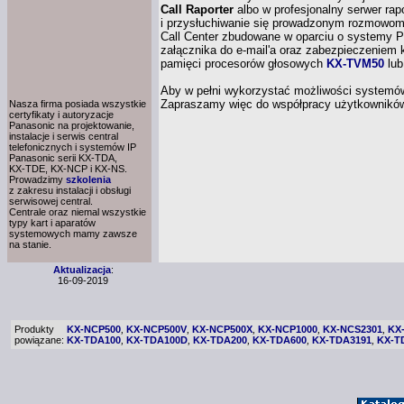
Call Raporter
albo
w profesjonalny
serwer ra
i przysłuchiwanie
się prowadzonym rozmowom,
Call Center zbudowane
w oparciu
o systemy
P
załącznika do e-mail'a oraz zabezpieczeniem
pamięci procesorów głosowych
KX-TVM50
lu
Aby
w pełni
wykorzystać możliwości systemów 
Zapraszamy więc do współpracy użytkowników
Nasza firma posiada wszystkie
certyfikaty
i autoryzacje
Panasonic
na projektowanie,
instalacje
i serwis
central
telefonicznych i systemów IP
Panasonic serii
KX-TDA,
KX-TDE,
KX-NCP
i KX-NS.
Prowadzimy
szkolenia
z zakresu
instalacji
i obsługi
serwisowej central.
Centrale oraz niemal wszystkie
typy kart
i aparatów
systemowych mamy zawsze
na stanie.
Aktualizacja
:
16-09-2019
Produkty
KX-NCP500
KX-NCP500V
KX-NCP500X
KX-NCP1000
KX-NCS2301
KX
,
,
,
,
,
powiązane:
KX-TDA100
KX-TDA100D
KX-TDA200
KX-TDA600
KX-TDA3191
KX-T
,
,
,
,
,