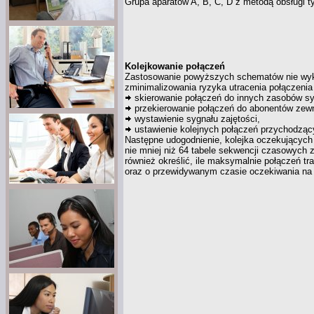
Grupa aparatów A, B, C, D
z metodą
obsługi t
Kolejkowanie połączeń
Zastosowanie powyższych schematów nie wyk
zminimalizowania ryzyka utracenia połączenia 
skierowanie połączeń do innych zasobów sys
przekierowanie połączeń do abonentów zew
wystawienie sygnału zajętości,
ustawienie kolejnych połączeń przychodzący
Następne udogodnienie, kolejka oczekujących
nie mniej niż 64 tabele sekwencji czasowych 
również określić, ile maksymalnie połączeń t
oraz
o przewidywanym
czasie oczekiwania na 