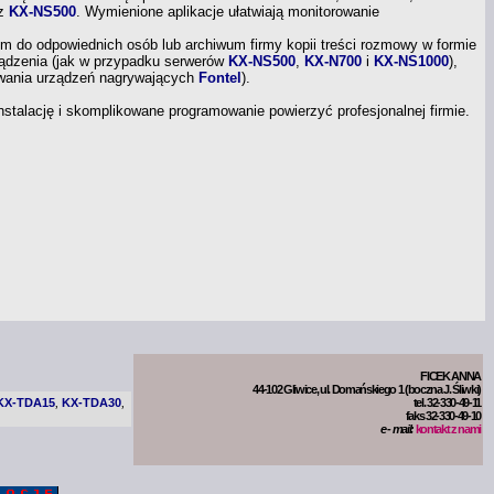
z
KX-NS500
.
Wymienione aplikacje ułatwiają monitorowanie
em
do odpowiednich osób lub archiwum firmy kopii treści rozmowy
w formie
ądzenia (jak
w przypadku
serwerów
KX-NS500
,
KX-N700
i
KX-NS1000
),
wania urządzeń nagrywających
Fontel
).
nstalację
i skomplikowane
programowanie powierzyć profesjonalnej firmie.
FICEK ANNA
44-102 Gliwice, ul. Domańskiego 1 (boczna J. Śliwki)
KX-TDA15
KX-TDA30
tel. 32-330-49-11
,
,
faks 32-330-49-10
e - mail:
kontakt z nami