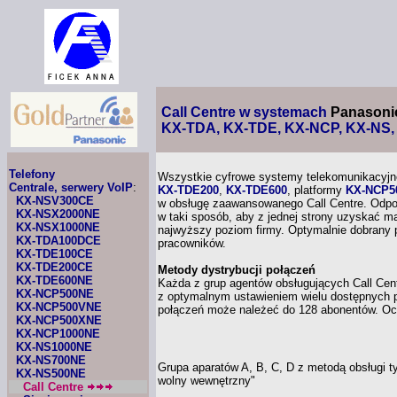
Call Centre w systemach
Panasoni
KX-TDA, KX-TDE, KX-NCP, KX-NS,
Telefony
Wszystkie cyfrowe systemy telekomunikacyj
Centrale, serwery VoIP
:
KX-TDE200
,
KX-TDE600
,
platformy
KX-NCP5
KX-NSV300CE
w obsługę
zaawansowanego Call Centre. Odpo
KX-NSX2000NE
w taki
sposób, aby
z jednej
strony uzyskać m
KX-NSX1000NE
najwyższy poziom firmy. Optymalnie dobrany 
KX-TDA100DCE
pracowników.
KX-TDE100CE
KX-TDE200CE
Metody dystrybucji połączeń
KX-TDE600NE
Każda
z grup
agentów obsługujących Call Cen
KX-NCP500NE
z optymalnym
ustawieniem wielu dostępnych p
KX-NCP500VNE
połączeń może należeć do 128 abonentów. Ocz
KX-NCP500XNE
KX-NCP1000NE
KX-NS1000NE
KX-NS700NE
Grupa aparatów A, B, C, D
z metodą
obsługi t
KX-NS500NE
wolny wewnętrzny"
Call Centre