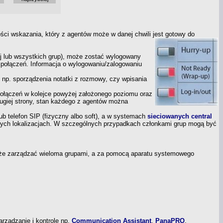
ości wskazania, który
z agentów
może
w danej
chwili jest gotowy do
ej lub wszystkich grup), może zostać wylogowany
o połączeń. Informacja
o wylogowaniu/zalogowaniu
 np. sporządzenia notatki
z rozmowy,
czy wpisania
połączeń
w kolejce
powyżej założonego poziomu oraz
ugiej strony, stan każdego
z agentów
można
 telefon SIP (fizyczny albo soft),
a w
systemach
sieciowanych central
nych
lokalizacjach. W szczególnych przypadkach członkami grup mogą być
oże zarządzać wieloma grupami,
a za
pomocą aparatu systemowego
arządzanie
i kontrolę
np.
Communication Assistant
,
PanaPRO
,