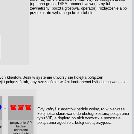
(np. inna grupa, DISA, abonent wewnętrzny lub
zewnętrzny, poczta głosowa, operator), rozłączenie albo
przeskok do wybranego kroku tabeli.
ch klientów. Jeśli
w systemie
utworzy się kolejka połączeń
ki połączeń tak, aby szczególnie ważni kontrahenci byli obsługiwani jak
→
Gdy któryś
z agentów
będzie wolny, to
w pierwszej
kolejności skierowane do obsługi zostaną połączenia
typu VIP,
a dopiero
po nich wszystkie pozostałe
połączenia zgodnie
z kolejnością
przyjścia.
połączenie VIP
i
będzie
odebrane
najszybciej