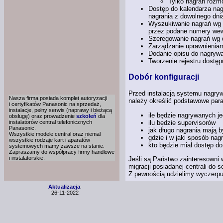
Tylko nagrań rozm
Dostęp do kalendarza nagr
nagrania z dowolnego dnia
Wyszukiwanie nagrań wg r
przez podane numery wewn
Szeregowanie nagrań wg 
Zarządzanie uprawnieniam
Dodanie opisu do nagryw
Tworzenie rejestru dostę
Dobór konfiguracji
Przed instalacją systemu nagry
Nasza firma posiada komplet autoryzacji
należy określić podstawowe par
i certyfikatów
Panasonic
na sprzedaż,
instalacje, pełny serwis (naprawy
i bieżącą
ile będzie nagrywanych 
obsługę)
oraz prowadzenie
szkoleń
dla
ilu będzie supervisorów
instalatorów central telefonicznych
Panasonic.
jak długo nagrania mają b
Wszystkie modele central oraz niemal
gdzie i w jaki sposób na
wszystkie rodzaje kart i aparatów
kto będzie miał dostęp do
systemowych mamy zawsze na stanie.
Zapraszamy do współpracy firmy handlowe
i instalatorskie.
Jeśli są Państwo zainteresowni
migracji posiadanej centrali do
Z pewnością udzielimy wyczerpuj
Aktualizacja
:
26-11-2022