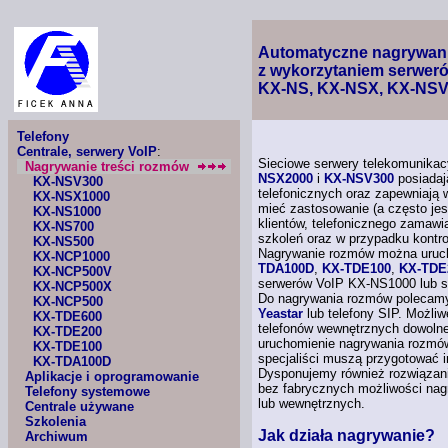
Automatyczne nagrywani
z wykorzytaniem serweró
KX-NS,
KX-NSX,
KX-NS
Telefony
Centrale, serwery VoIP
:
Sieciowe serwery telekomunika
Nagrywanie treści rozmów
NSX2000
i
KX-NSV300
posiadaj
KX-NSV300
telefonicznych oraz zapewniają
KX-NSX1000
mieć zastosowanie (a często jest
KX-NS1000
klientów, telefonicznego zamawia
KX-NS700
szkoleń oraz
w przypadku
kontro
KX-NS500
Nagrywanie rozmów można uruc
KX-NCP1000
TDA100D
,
KX-TDE100
,
KX-TDE
KX-NCP500V
serwerów VoIP KX-NS1000 lub s
KX-NCP500X
Do nagrywania rozmów polecamy,
KX-NCP500
Yeastar
lub telefony SIP. Możli
KX-TDE600
telefonów wewnętrznych dowolne
KX-TDE200
uruchomienie nagrywania rozmów 
KX-TDE100
specjaliści muszą przygotować i
KX-TDA100D
Dysponujemy również rozwiązani
Aplikacje i oprogramowanie
bez fabrycznych możliwości nag
Telefony systemowe
lub wewnętrznych.
Centrale używane
Szkolenia
Jak działa nagrywanie?
Archiwum