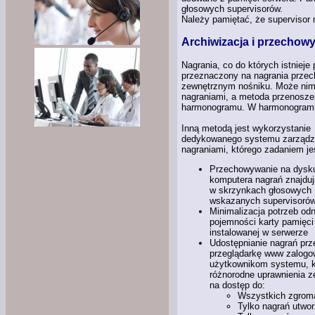
głosowych supervisorów.
Należy pamiętać, że supervisor
Archiwizacja i przechow
Nagrania, co do których istniej
przeznaczony na nagrania przec
zewnętrznym nośniku. Może nim
nagraniami, a metoda przenosze
harmonogramu. W harmonogramie
Inną metodą jest wykorzystanie
dedykowanego systemu zarządz
nagraniami, którego zadaniem je
Przechowywanie na dysk
komputera nagrań znajduj
w skrzynkach głosowych
wskazanych supervisoró
Minimalizacja potrzeb od
pojemności karty pamięci
instalowanej w serwerze
Udostępnianie nagrań prz
przeglądarkę www zalog
użytkownikom systemu, k
różnorodne uprawnienia z
na dostęp do:
Wszystkich zgroma
Tylko nagrań utwo