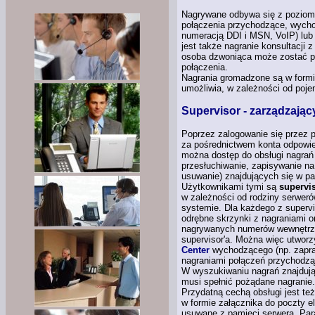
Nagrywane odbywa się z poziomu
połączenia przychodzące, wychod
numeracją DDI i MSN, VoIP) lub
jest także nagranie konsultacj
osoba dzwoniąca może zostać 
połączenia.
Nagrania gromadzone są w formie
umożliwia, w zależności od poj
Supervisor - zarządzając
Poprzez zalogowanie się przez 
za pośrednictwem konta odpowi
można dostęp do obsługi nagrań
przesłuchiwanie, zapisywanie n
usuwanie) znajdujących się w pa
Użytkownikami tymi są
supervi
w zależności
od rodziny serweró
systemie. Dla każdego
z superv
odrębne skrzynki
z nagraniami
or
nagrywanych numerów wewnętrz
supervisor'a. Można więc utworz
Center
wychodzącego (np. zapras
nagraniami połączeń przychodz
W wyszukiwaniu nagrań znajdując
musi spełnić pożądane nagranie.
Przydatną cechą obsługi jest te
w formie
załącznika do poczty el
usuwane z pamięci serwera. Para