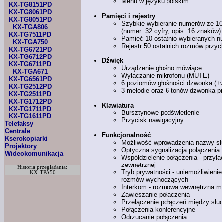
Menu
w języku
polskim
KX-TG8151PD
KX-TG8061PD
Pamięci
i rejestry
KX-TG8051PD
Szybkie wybieranie numerów ze 100
KX-TGA806
(numer: 32 cyfry, opis: 16 znaków)
KX-TG7511PD
Pamięć 10 ostatnio wybieranych 
KX-TGA750
Rejestr 50 ostatnich rozmów przy
KX-TG6721PD
KX-TG6712PD
Dźwięk
KX-TG6711PD
Urządzenie głośno mówiące
KX-TGA671
Wyłączanie mikrofonu (MUTE)
KX-TG6561PD
6 poziomów głośności dzwonka (+
KX-TG2512PD
3 melodie oraz 6 tonów dzwonka p
KX-TG2511PD
KX-TG1712PD
Klawiatura
KX-TG1711PD
Bursztynowe podświetlenie
KX-TG1611PD
Przycisk nawigacyjny
Telefaksy
Centrale
Funkcjonalność
Kserokopiarki
Możliwość wprowadzenia nazwy sł
Projektory
Optyczna sygnalizacja połączenia
Wideokomunikacja
Współdzielenie połączenia - przył
zewnętrznej
Historia przeglądania:
Tryb prywatności - uniemożliwieni
KX-TPA50
rozmów wychodzących
Interkom - rozmowa wewnętrzna m
Zawieszanie połączenia
Przełączenie połączeń między sł
Połączenia konferencyjne
Odrzucanie połączenia