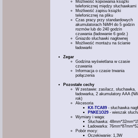
Możliwość kopiowania książki
telefonicznej między słuchawkami
Możliwość zapisu książki
telefonicznej na pliku
Czas pracy przy standardowych
akumulatorach NiMH do 5 godzin
rozmów lub do 240 godzin
czuwania (ładowanie 6 godz.)
Gniazdo słuchawki nagłownej
Możliwość montażu na ścianie
ładowarki
Zegar
Godzina wyświetlana
w czasie
czuwania
Informacja
o czasie
trwania
połączenia
Pozostałe cechy
W zestawie: zasilacz, słuchawka,
ładowarka, 2 akumulatory AAA (Ni
rok)
Akcesoria
KX-TCA89
- słuchawka nag
PNKE1O29
- wieszak słuch
Wymiary
i waga:
Słuchawka: 48mm*32mm*1
Ładowarka: 76mm*87mm*5
Pobór mocy:
Oczekiwanie: 1,3W