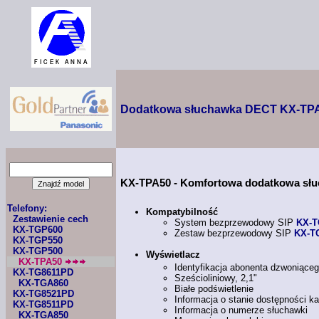
Dodatkowa słuchawka DECT KX-TP
KX-TPA50
- Komfortowa dodatkowa sł
Telefony:
Kompatybilność
Zestawienie cech
System bezprzewodowy SIP
KX-T
KX-TGP600
Zestaw bezprzewodowy SIP
KX-T
KX-TGP550
KX-TGP500
Wyświetlacz
KX-TPA50
Identyfikacja abonenta dzwoniąceg
KX-TG8611PD
Sześcioliniowy, 2,1"
KX-TGA860
Białe podświetlenie
KX-TG8521PD
Informacja
o stanie
dostępności ka
KX-TG8511PD
Informacja
o numerze
słuchawki
KX-TGA850