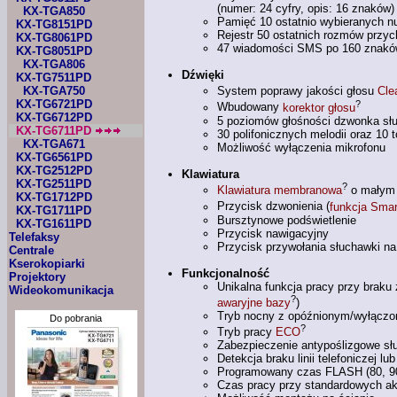
(numer: 24 cyfry, opis: 16 znaków)
KX-TGA850
Pamięć 10 ostatnio wybieranych 
KX-TG8151PD
Rejestr 50 ostatnich rozmów przy
KX-TG8061PD
47 wiadomości SMS po 160 znak
KX-TG8051PD
KX-TGA806
Dźwięki
KX-TG7511PD
KX-TGA750
System poprawy jakości głosu
Cle
KX-TG6721PD
?
Wbudowany
korektor głosu
KX-TG6712PD
5 poziomów głośności dzwonka sł
KX-TG6711PD
30 polifonicznych melodii oraz 10
KX-TGA671
Możliwość wyłączenia mikrofonu
KX-TG6561PD
KX-TG2512PD
Klawiatura
KX-TG2511PD
?
Klawiatura membranowa
o małym
KX-TG1712PD
Przycisk dzwonienia (
funkcja Smar
KX-TG1711PD
Bursztynowe podświetlenie
KX-TG1611PD
Przycisk nawigacyjny
Telefaksy
Przycisk przywołania słuchawki na
Centrale
Kserokopiarki
Funkcjonalność
Projektory
Unikalna funkcja pracy przy braku 
Wideokomunikacja
?
awaryjne bazy
)
Tryb nocny
z opóźnionym/wyłącz
Do pobrania
?
Tryb pracy
ECO
Zabezpieczenie antypoślizgowe sł
Detekcja braku linii telefoniczej l
Programowany czas FLASH (80, 90,
Czas pracy przy standardowych ak