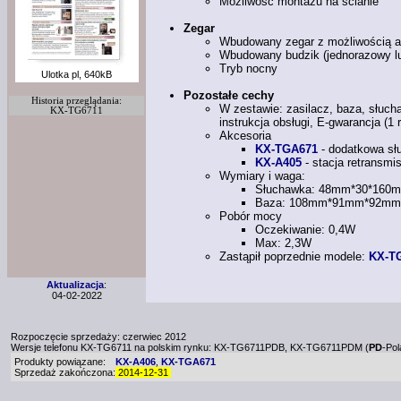
Możliwość montażu na ścianie
Zegar
Wbudowany zegar
z możliwością
a
Wbudowany budzik (jednorazowy l
Tryb nocny
Ulotka pl, 640kB
Pozostałe cechy
Historia przeglądania:
W zestawie: zasilacz, baza, słuc
KX-TG6711
instrukcja obsługi, E-gwarancja (1 
Akcesoria
KX-TGA671
- dodatkowa sł
KX-A405
- stacja retransmi
Wymiary
i waga:
Słuchawka: 48mm*30*160m
Baza: 108mm*91mm*92mm,
Pobór mocy
Oczekiwanie: 0,4W
Max: 2,3W
Zastąpił poprzednie modele:
KX-T
Aktualizacja
:
04-02-2022
Rozpoczęcie sprzedaży: czerwiec 2012
Wersje telefonu
KX-TG6711
na polskim rynku:
KX-TG6711PDB,
KX-TG6711PDM
(
PD
-Po
Produkty powiązane:
KX-A406
KX-TGA671
,
Sprzedaż zakończona:
2014-12-31