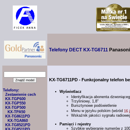
Telefony DECT KX-TG6711
Panasoni
KX-TG6711PD
- Funkcjonalny telefon 
Telefony:
Wyświetlacz
Zestawienie cech
Identyfikacja abonenta dzwoniąceg
KX-TGP600
Trzyliniowy, 1,8"
KX-TGP550
Bursztynowe podświetlenie
KX-TGP500
Menu
w języku
polskim (wśród
16 
KX-TPA50
Wskaźnik jakości sygnału radiowe
KX-TG8611PD
KX-TGA860
Pamięci
i rejestry
KX-TG8521PD
Szybkie wybieranie numerów
z 10
KX-TG8511PD