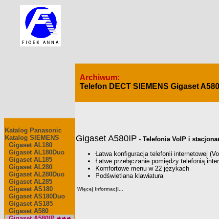
Archiwum:
Telefon DECT SIEMENS Gigaset A580
Katalog Panasonic
Gigaset A580IP
Katalog SIEMENS
- Telefonia VoIP i stacjon
Gigaset AL180
Gigaset AL180Duo
Łatwa konfiguracja telefonii internetowej (
Gigaset AL185
Łatwe przełączanie pomiędzy telefonią inte
Gigaset AL280
Komfortowe menu w 22 językach
Gigaset AL280Duo
Podświetlana klawiatura
Gigaset AL285
Gigaset AS180
Więcej informacji...
Gigaset AS180Duo
Gigaset AS185
Gigaset A580
Gigaset A580IP