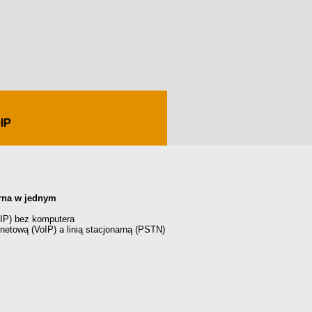
IP
arna w jednym
VoIP) bez komputera
rnetową (VoIP) a linią stacjonarną (PSTN)