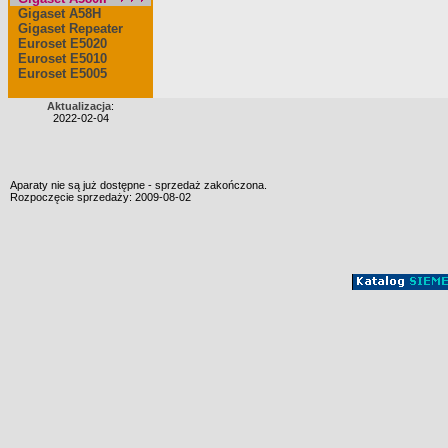
Gigaset A58H
Gigaset Repeater
Euroset E5020
Euroset E5010
Euroset E5005
Aktualizacja
:
2022-02-04
Aparaty nie są już dostępne - sprzedaż zakończona.
Rozpoczęcie sprzedaży: 2009-08-02