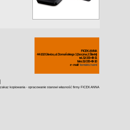
FICEK ANNA
44-102 Gliwice, ul. Domańskiego 1 (boczna J. Śliwki)
tel. 32-330-49-11
faks 32-330-49-10
e - mail:
kontakt z nami
zakaz kopiowania - opracowanie stanowi własność firmy FICEK ANNA